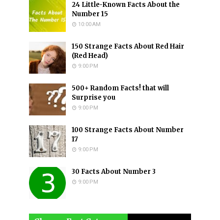
24 Little-Known Facts About the
Number 15
10:00 AM
150 Strange Facts About Red Hair
(Red Head)
9:00 PM
500+ Random Facts! that will
Surprise you
9:00 PM
100 Strange Facts About Number
17
9:00 PM
30 Facts About Number 3
9:00 PM