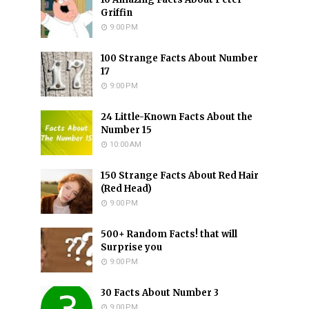
Griffin
9:00 PM
100 Strange Facts About Number
17
9:00 PM
24 Little-Known Facts About the
Number 15
10:00 AM
150 Strange Facts About Red Hair
(Red Head)
9:00 PM
500+ Random Facts! that will
Surprise you
9:00 PM
30 Facts About Number 3
9:00 PM