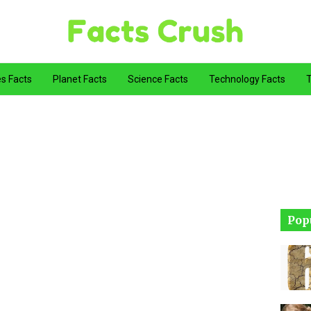
es Facts
Planet Facts
Science Facts
Technology Facts
T
Pop