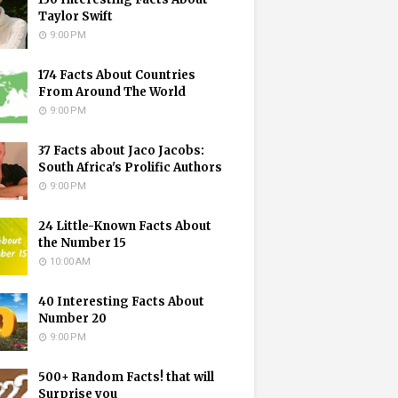
Taylor Swift
9:00 PM
174 Facts About Countries
From Around The World
9:00 PM
37 Facts about Jaco Jacobs:
South Africa's Prolific Authors
9:00 PM
24 Little-Known Facts About
the Number 15
10:00 AM
40 Interesting Facts About
Number 20
9:00 PM
500+ Random Facts! that will
Surprise you