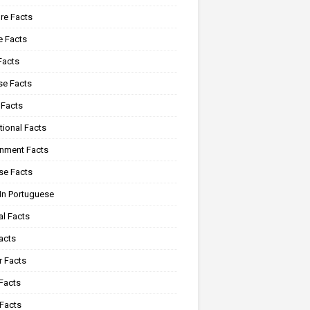
re Facts
e Facts
Facts
se Facts
 Facts
tional Facts
onment Facts
se Facts
In Portuguese
al Facts
acts
r Facts
Facts
 Facts