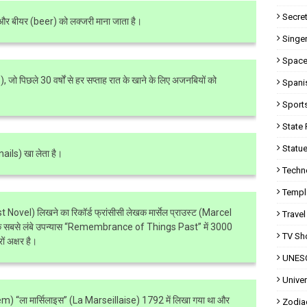
Secret
ै और बीयर (beer) को लक्जरी माना जाता है।
Singer
Space
), जो पिछले 30 वर्षों से हर सप्ताह रात के खाने के लिए अजनबियों को
Spani
Sport
State 
Statue
Snails) खा लेता है।
Techn
Templ
 Novel) लिखने का रिकॉर्ड फ्रांसीसी लेखक मार्सेल प्राउस्ट (Marcel
Travel
िया के सबसे लंबे उपन्यास “Remembrance of Things Past” में 3000
TV Sh
ों अक्षर है।
UNESC
Univer
em) “ला मार्सिलाइस” (La Marseillaise) 1792 में लिखा गया था और
Zodia