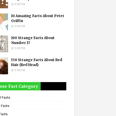
9:00 PM
10 Amazing Facts About Peter
Griffin
9:00 PM
100 Strange Facts About
Number 17
9:00 PM
150 Strange Facts About Red
Hair (Red Head)
9:00 PM
ose Fact Category
l Facts
 Facts
Facts