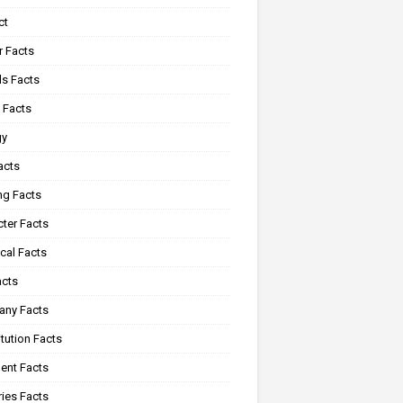
ct
r Facts
s Facts
 Facts
gy
acts
ng Facts
ter Facts
cal Facts
acts
ny Facts
tution Facts
ent Facts
ies Facts