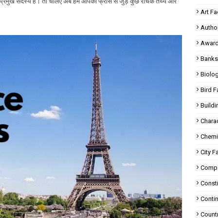
 प्रमुख सदस्य है। तो चलिए अब हम आपको फ्रांस से जुड़े कुछ रोचक तथ्य और
Art Fa
Autho
Award
Banks
Biolo
Bird F
Buildi
Charac
Chemi
City F
Compa
Consti
Contin
Countr