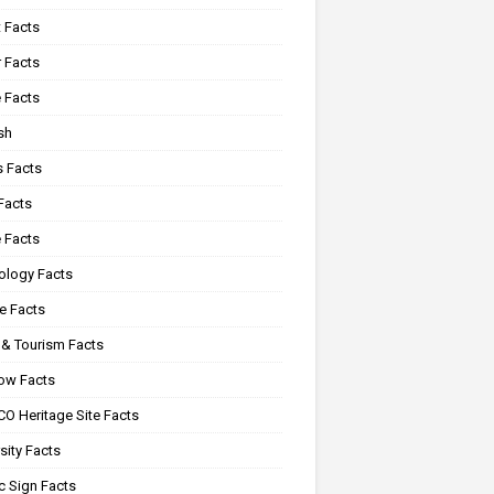
 Facts
 Facts
 Facts
sh
s Facts
Facts
 Facts
ology Facts
e Facts
 & Tourism Facts
ow Facts
O Heritage Site Facts
sity Facts
c Sign Facts