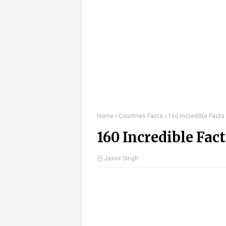
Home
Countries Facts
160 Incredible Facts
160 Incredible Fac
Jasvir Singh