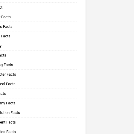
ct
 Facts
s Facts
 Facts
y
acts
ng Facts
ter Facts
cal Facts
acts
ny Facts
tution Facts
ent Facts
ies Facts