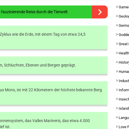
Games
 faszinierende Reise durch die Tierwelt
Geolog
Germa
Zyklus wie die Erde, mit einem Tag von etwa 24,5
Godde
Great 
Health
Histor
rn, Schluchten, Ebenen und Bergen geprägt.
Human
Indust
us Mons, ist mit 22 Kilometern der höchste bekannte Berg
Inform
Insect
Island
Langu
Sonnensystem, das Valles Marineris, das etwa 4.000
ef ist.
Love 