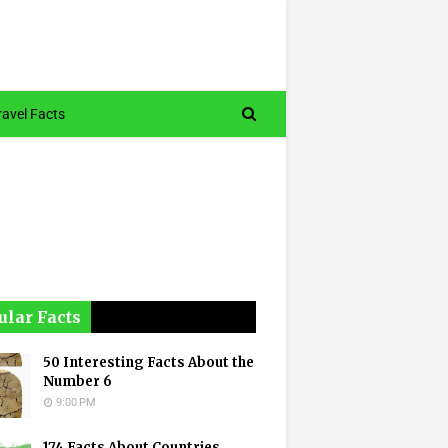
ravel Facts
ular Facts
50 Interesting Facts About the
Number 6
9:00 PM
174 Facts About Countries