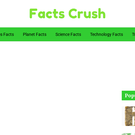
es Facts
Planet Facts
Science Facts
Technology Facts
T
Pop