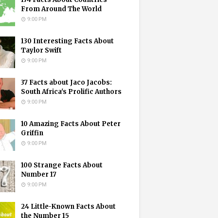
From Around The World
9:00 PM
130 Interesting Facts About
Taylor Swift
9:00 PM
37 Facts about Jaco Jacobs:
South Africa's Prolific Authors
9:00 PM
10 Amazing Facts About Peter
Griffin
9:00 PM
100 Strange Facts About
Number 17
9:00 PM
24 Little-Known Facts About
the Number 15