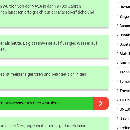
en wurden von der NASA in den 1970er Jahren
Secret
onen landeten erfolgreich auf der Marsoberfläche und
Singer
Space
Spani
r als heute. Es gibt Hinweise auf flüssiges Wasser auf
Sports
eit.
State 
Statue
Techn
s ist meistens gefroren und befindet sich in den
Templ
Travel
TV Sh
en: Wissenswertes über Astrologie
UNESC
Univer
rs in der Vergangenheit, aber es gibt noch keine
Zodiac