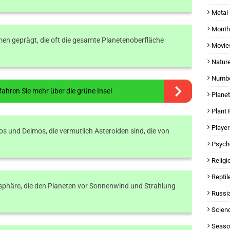
Metal
Month
men geprägt, die oft die gesamte Planetenoberfläche
Movie
.
Natur
Numbe
fahren Sie mehr über die grüne Insel
Planet
Plant 
Player
s und Deimos, die vermutlich Asteroiden sind, die von
Psycho
Religi
Reptil
phäre, die den Planeten vor Sonnenwind und Strahlung
Russi
Scien
Seaso