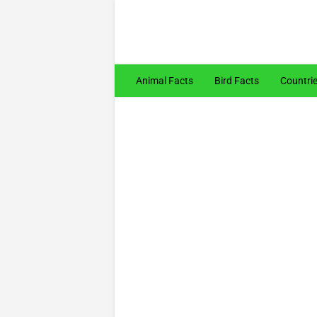
Animal Facts
Bird Facts
Countri