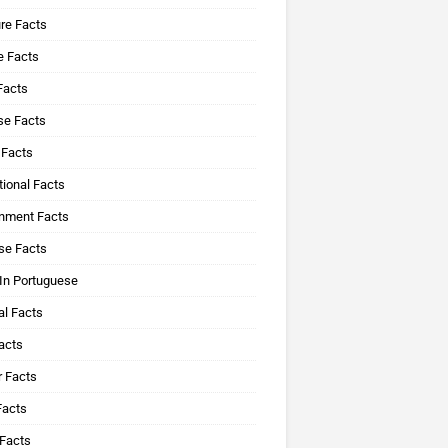
re Facts
e Facts
Facts
se Facts
 Facts
ional Facts
onment Facts
se Facts
In Portuguese
al Facts
acts
r Facts
Facts
 Facts