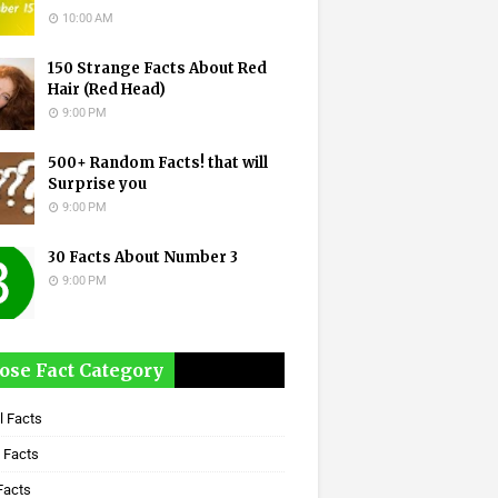
10:00 AM
150 Strange Facts About Red
Hair (Red Head)
9:00 PM
500+ Random Facts! that will
Surprise you
9:00 PM
30 Facts About Number 3
9:00 PM
ose Fact Category
l Facts
 Facts
Facts