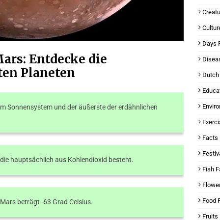
Creatu
Cultur
Days 
Mars: Entdecke die
Disea
ten Planeten
Dutch
Educat
Envir
erem Sonnensystem und der äußerste der erdähnlichen
Exerci
Facts 
Festiv
die hauptsächlich aus Kohlendioxid besteht.
Fish F
Flowe
Food 
Mars beträgt -63 Grad Celsius.
Fruits