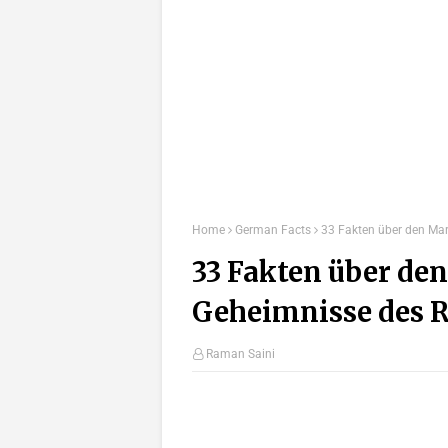
Home
German Facts
33 Fakten über den Mar
33 Fakten über den
Geheimnisse des R
Raman Saini