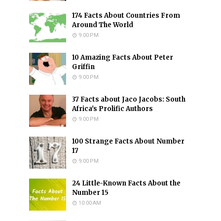
174 Facts About Countries From
Around The World
9:00 PM
10 Amazing Facts About Peter
Griffin
9:00 PM
37 Facts about Jaco Jacobs: South
Africa's Prolific Authors
9:00 PM
100 Strange Facts About Number
17
9:00 PM
24 Little-Known Facts About the
Number 15
10:00 AM