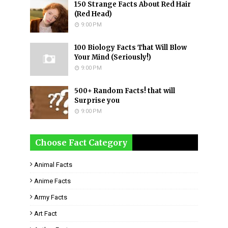
150 Strange Facts About Red Hair
(Red Head)
9:00 PM
100 Biology Facts That Will Blow
Your Mind (Seriously!)
9:00 PM
500+ Random Facts! that will
Surprise you
9:00 PM
Choose Fact Category
Animal Facts
Anime Facts
Army Facts
Art Fact